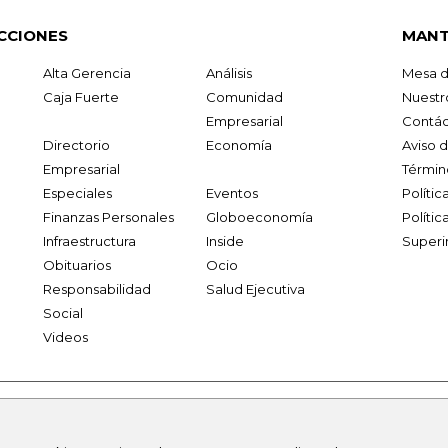
CCIONES
MANT
Alta Gerencia
Análisis
Mesa d
Caja Fuerte
Comunidad
Nuestr
Empresarial
Contác
Directorio
Economía
Aviso 
Empresarial
Términ
Especiales
Eventos
Políti
Finanzas Personales
Globoeconomía
Polític
Infraestructura
Inside
Superi
Obituarios
Ocio
Responsabilidad
Salud Ejecutiva
Social
Videos
.larepublica.co
firmasdeabogados.com
bolsaencolombia.com