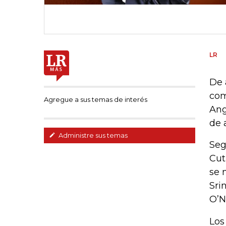
LR
De 
com
Agregue a sus temas de interés
Ang
de a
Administre sus temas
Seg
Cut
se 
Sri
O’N
Los