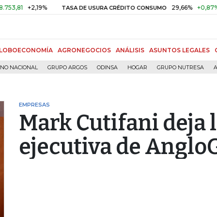
1
+2,19%
29,66%
+0,87%
+3,
TASA DE USURA CRÉDITO CONSUMO
LOBOECONOMÍA
AGRONEGOCIOS
ANÁLISIS
ASUNTOS LEGALES
RNO NACIONAL
GRUPO ARGOS
ODINSA
HOGAR
GRUPO NUTRESA
A
EMPRESAS
Mark Cutifani deja 
ejecutiva de Anglo