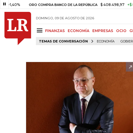
,40%
$ 408.498,97
+$ 8.753,8
ORO COMPRA BANCO DE LA REPÚBLICA
DOMINGO, 09 DE AGOSTO DE 2026
FINANZAS
ECONOMÍA
EMPRESAS
OCIO
G
TEMAS DE CONVERSACIÓN
ECONOMÍA
GOBIE