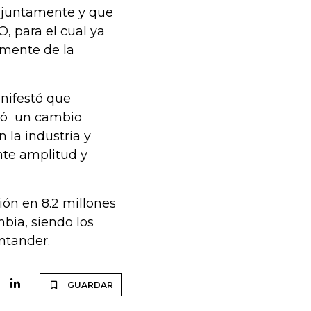
onjuntamente y que
, para el cual ya
mente de la
anifestó que
ezó un cambio
n la industria y
nte amplitud y
ión en 8.2 millones
bia, siendo los
antander.
GUARDAR