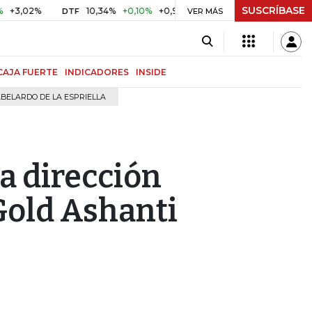
SUSCRÍBASE
02%
10,34%
+0,10%
+0,98%
$ 417,01
+$ 0,05
+0,01%
DTF
UVR
VER MÁS
CAJA FUERTE
INDICADORES
INSIDE
BELARDO DE LA ESPRIELLA
la dirección
Gold Ashanti