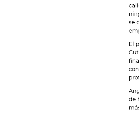
cal
nin
se 
emp
El 
Cut
fin
con
pro
Ang
de 
más