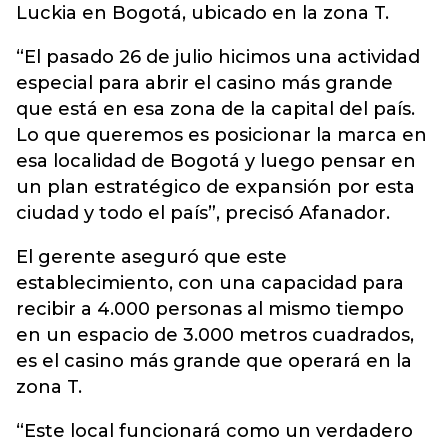
Luckia en Bogotá, ubicado en la zona T.
“El pasado 26 de julio hicimos una actividad
especial para abrir el casino más grande
que está en esa zona de la capital del país.
Lo que queremos es posicionar la marca en
esa localidad de Bogotá y luego pensar en
un plan estratégico de expansión por esta
ciudad y todo el país”, precisó Afanador.
El gerente aseguró que este
establecimiento, con una capacidad para
recibir a 4.000 personas al mismo tiempo
en un espacio de 3.000 metros cuadrados,
es el casino más grande que operará en la
zona T.
“Este local funcionará como un verdadero