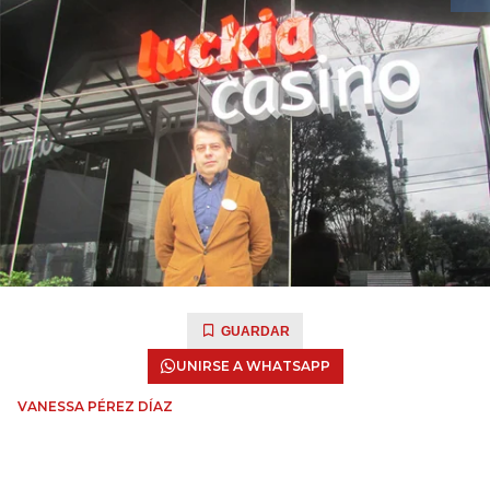
GUARDAR
UNIRSE A WHATSAPP
VANESSA PÉREZ DÍAZ