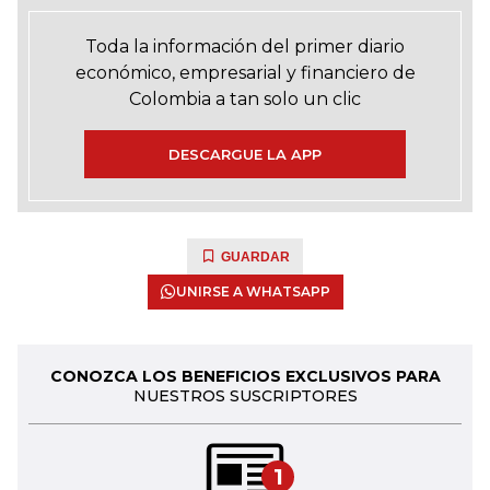
Toda la información del primer diario
económico, empresarial y financiero de
Colombia a tan solo un clic
DESCARGUE LA APP
GUARDAR
UNIRSE A WHATSAPP
CONOZCA LOS BENEFICIOS EXCLUSIVOS PARA
NUESTROS SUSCRIPTORES
1