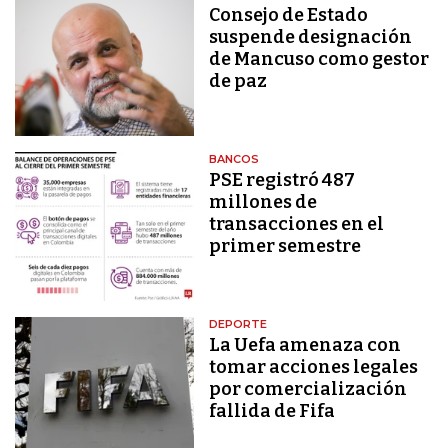
Consejo de Estado
suspende designación
de Mancuso como gestor
de paz
BANCOS
PSE registró 487
millones de
transacciones en el
primer semestre
DEPORTE
La Uefa amenaza con
tomar acciones legales
por comercialización
fallida de Fifa