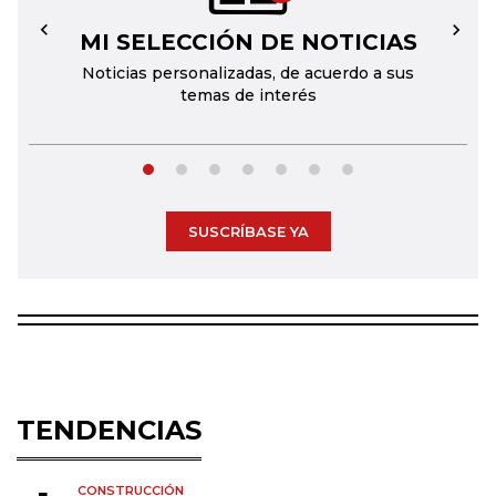
MI SELECCIÓN DE NOTICIAS
←
→
Noticias personalizadas, de acuerdo a sus
temas de interés
SUSCRÍBASE YA
TENDENCIAS
CONSTRUCCIÓN