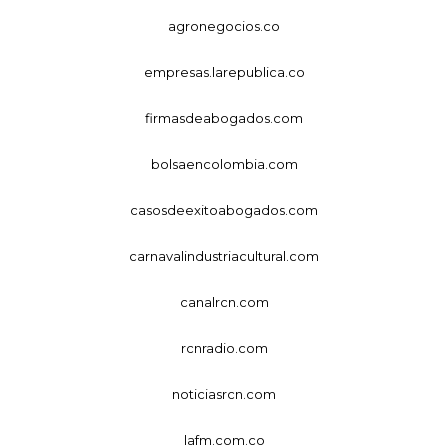
agronegocios.co
empresas.larepublica.co
firmasdeabogados.com
bolsaencolombia.com
casosdeexitoabogados.com
carnavalindustriacultural.com
canalrcn.com
rcnradio.com
noticiasrcn.com
lafm.com.co