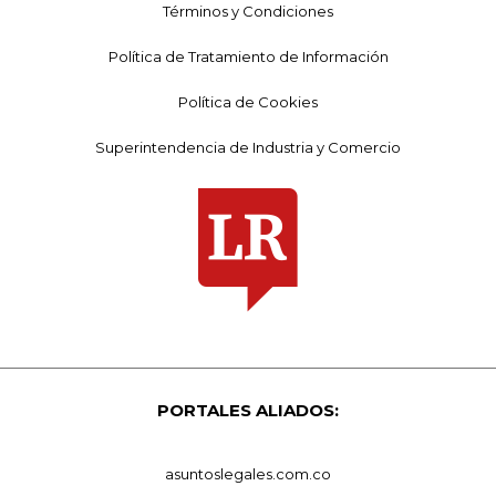
Términos y Condiciones
Política de Tratamiento de Información
Política de Cookies
Superintendencia de Industria y Comercio
PORTALES ALIADOS:
asuntoslegales.com.co