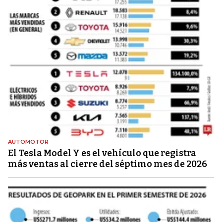
AUTOMOTOR
El Tesla Model Y es el vehículo que registra
más ventas al cierre del séptimo mes de 2026