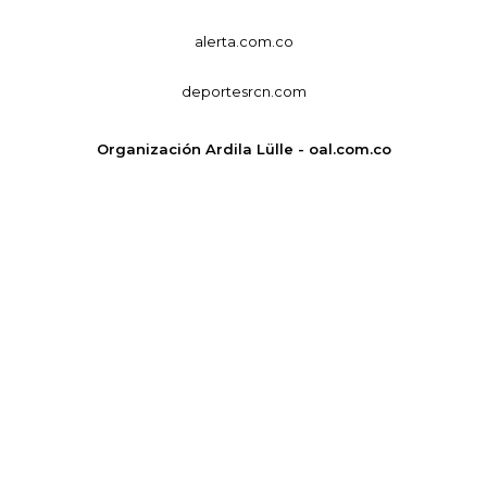
alerta.com.co
deportesrcn.com
Organización Ardila Lülle - oal.com.co