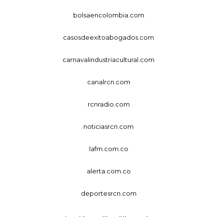
bolsaencolombia.com
casosdeexitoabogados.com
carnavalindustriacultural.com
canalrcn.com
rcnradio.com
noticiasrcn.com
lafm.com.co
alerta.com.co
deportesrcn.com