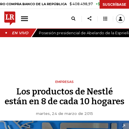
$ 408.498,97
+$ 8.753,81
+2,19%
 BANCO DE LA REPÚBLICA
TASA 
SUSCRÍBASE
EN VIVO
Posesión presidencial de Abelardo de la Espriell
EMPRESAS
Los productos de Nestlé
están en 8 de cada 10 hogares
martes, 24 de marzo de 2015