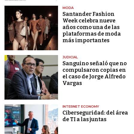
MODA
Santander Fashion
Week celebra nueve
años como una de las
plataformas de moda
más importantes
JUDICIAL
Sanguino señaló que no
compulsaron copias en
el caso de Jorge Alfredo
Vargas
INTERNET ECONOMY
Ciberseguridad: del área
de TI a las juntas