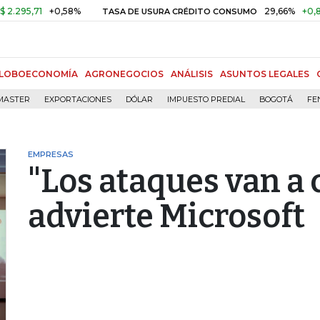
71
+0,58%
29,66%
+0,87%
+3
TASA DE USURA CRÉDITO CONSUMO
LOBOECONOMÍA
AGRONEGOCIOS
ANÁLISIS
ASUNTOS LEGALES
MASTER
EXPORTACIONES
DÓLAR
IMPUESTO PREDIAL
BOGOTÁ
FE
EMPRESAS
"Los ataques van a 
advierte Microsoft