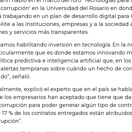
arin habló en el marco del foro 'Tecnologías para 
icorrupción' en la Universidad del Rosario en don
á trabajando en un plan de desarrollo digital par
ilite a las Instituciones, empresas y a la socieda
nes y servicios más transparentes.
tamos habilitando inversión en tecnología. En la 
ticularmente que es donde estamos innovando má
lítica predictiva e inteligencia artificial que, en l
 alertas tempranas sobre cuándo un hecho de cor
do”, señaló.
almente, explicó el experto que en el país se habl
e los empresarios han aceptado que tiene que dar
corrupción para poder generar algún tipo de cont
 17 % de los contratos entregados están atribuidos
rupción”.