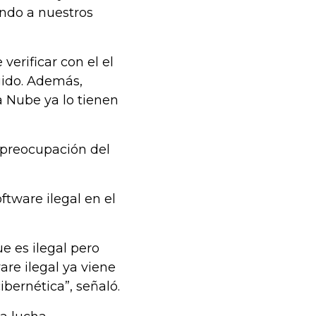
endo a nuestros
 verificar con el el
gido. Además,
a Nube ya lo tienen
 preocupación del
ftware ilegal en el
e es ilegal pero
are ilegal ya viene
bernética”, señaló.