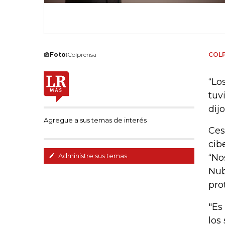
Foto:
Colprensa
COL
“Lo
tuv
dijo
Agregue a sus temas de interés
Ces
cib
Administre sus temas
“No
Nub
pro
"Es
los