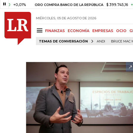
+0,01%
$ 399.745,16
+$ 2.295,
ORO COMPRA BANCO DE LA REPÚBLICA
MIÉRCOLES, 05 DE AGOSTO DE 2026
FINANZAS
ECONOMÍA
EMPRESAS
OCIO
G
TEMAS DE CONVERSACIÓN
ANDI
BRUCE MAC 