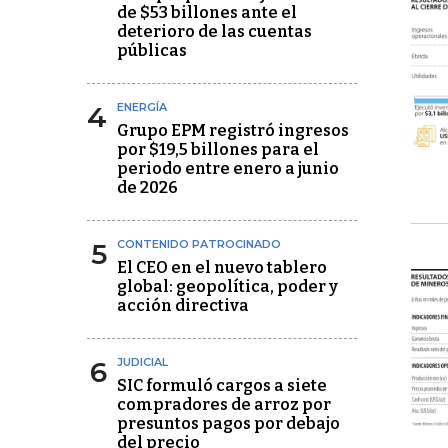
de $53 billones ante el
deterioro de las cuentas
públicas
4
ENERGÍA
Grupo EPM registró ingresos
por $19,5 billones para el
periodo entre enero a junio
de 2026
5
CONTENIDO PATROCINADO
El CEO en el nuevo tablero
global: geopolítica, poder y
acción directiva
6
JUDICIAL
SIC formuló cargos a siete
compradores de arroz por
presuntos pagos por debajo
del precio