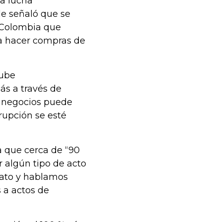
la lucha
de señaló que se
a Colombia que
d a hacer compras de
nube
s a través de
os negocios puede
rupción se esté
a que cerca de “90
 algún tipo de acto
rato y hablamos
 a actos de