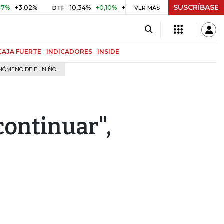
SUSCRÍBASE
,02%
10,34%
+0,10%
+0,98%
$ 416,81
+$ 0,05
+0,01
DTF
UVR
VER MÁS
CAJA FUERTE
INDICADORES
INSIDE
NÓMENO DE EL NIÑO
continuar",