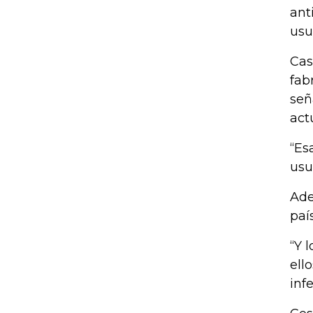
ant
usu
Cas
fab
señ
act
“Es
usu
Ade
paí
“Y 
ell
inf