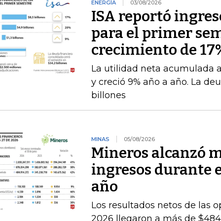
ENERGÍA
03/08/2026
ISA reportó ingres
para el primer se
crecimiento de 17
La utilidad neta acumulada a 
y creció 9% año a año. La deu
billones
MINAS
05/08/2026
Mineros alcanzó m
ingresos durante 
año
Los resultados netos de las o
2026 llegaron a más de $484.