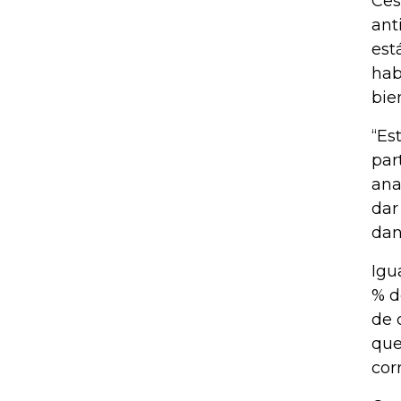
Ces
ant
est
hab
bie
“Es
par
ana
dar
dan
Igu
% d
de 
que
cor