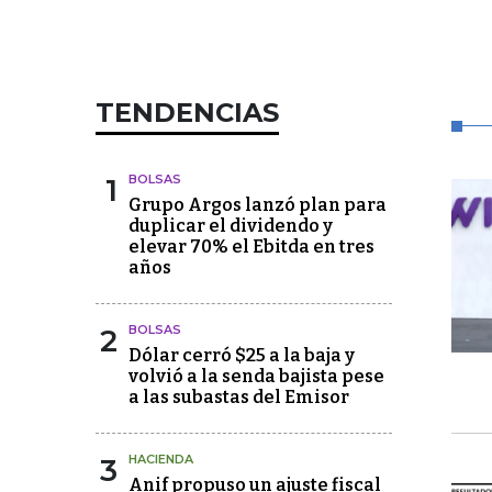
TENDENCIAS
1
BOLSAS
Grupo Argos lanzó plan para
duplicar el dividendo y
elevar 70% el Ebitda en tres
años
2
BOLSAS
Dólar cerró $25 a la baja y
volvió a la senda bajista pese
a las subastas del Emisor
3
HACIENDA
Anif propuso un ajuste fiscal