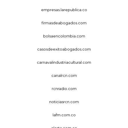
empresas.larepublica.co
firmasdeabogados.com
bolsaencolombia.com
casosdeexitoabogados.com
carnavalindustriacultural.com
canalrcn.com
rcnradio.com
noticiasrcn.com
lafm.com.co
alerta.com.co