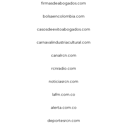
firmasdeabogados.com
bolsaencolombia.com
casosdeexitoabogados.com
carnavalindustriacultural.com
canalrcn.com
rcnradio.com
noticiasrcn.com
lafm.com.co
alerta.com.co
deportesrcn.com