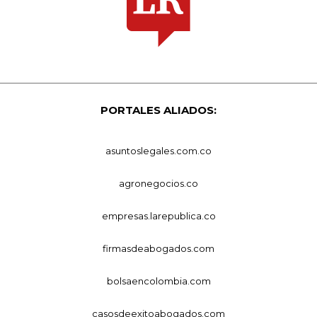
PORTALES ALIADOS:
asuntoslegales.com.co
agronegocios.co
empresas.larepublica.co
firmasdeabogados.com
bolsaencolombia.com
casosdeexitoabogados.com