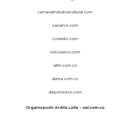
carnavalindustriacultural.com
canalrcn.com
rcnradio.com
noticiasrcn.com
lafm.com.co
alerta.com.co
deportesrcn.com
Organización Ardila Lülle - oal.com.co