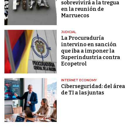
sobrevivirá a la tregua
en la reunión de
Marruecos
JUDICIAL
La Procuraduría
intervino en sanción
que iba a imponer la
Superindustria contra
Ecopetrol
INTERNET ECONOMY
Ciberseguridad: del área
de TI a las juntas