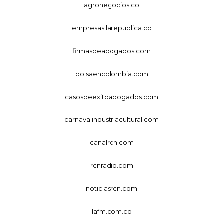
agronegocios.co
empresas.larepublica.co
firmasdeabogados.com
bolsaencolombia.com
casosdeexitoabogados.com
carnavalindustriacultural.com
canalrcn.com
rcnradio.com
noticiasrcn.com
lafm.com.co