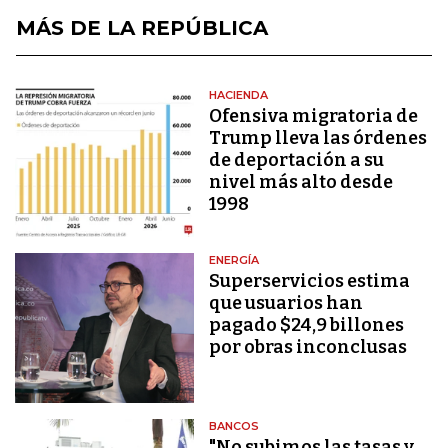
MÁS DE LA REPÚBLICA
HACIENDA
Ofensiva migratoria de
Trump lleva las órdenes
de deportación a su
nivel más alto desde
1998
ENERGÍA
Superservicios estima
que usuarios han
pagado $24,9 billones
por obras inconclusas
BANCOS
"No subimos las tasas y