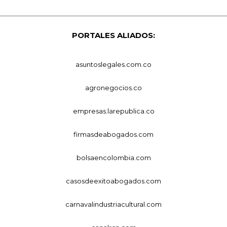
PORTALES ALIADOS:
asuntoslegales.com.co
agronegocios.co
empresas.larepublica.co
firmasdeabogados.com
bolsaencolombia.com
casosdeexitoabogados.com
carnavalindustriacultural.com