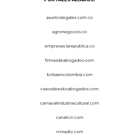
asuntoslegales.com.co
agronegocios.co
empresas.larepublica.co
firmasdeabogados.com
bolsaencolombia.com
casosdeexitoabogados.com
carnavalindustriacultural.com
canalrcn.com
rcnradio.com