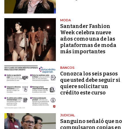
MODA
Santander Fashion
Week celebra nueve
años como una de las
plataformas de moda
más importantes
BANCOS
Conozca los seis pasos
que usted debe seguir si
quiere solicitar un
crédito este curso
JUDICIAL
Sanguino señaló que no
compulsaron copias en