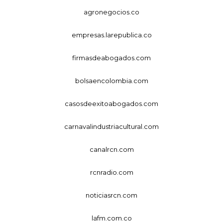
agronegocios.co
empresas.larepublica.co
firmasdeabogados.com
bolsaencolombia.com
casosdeexitoabogados.com
carnavalindustriacultural.com
canalrcn.com
rcnradio.com
noticiasrcn.com
lafm.com.co