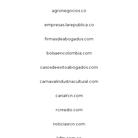
agronegocios.co
empresas.larepublica.co
firmasdeabogados.com
bolsaencolombia.com
casosdeexitoabogados.com
carnavalindustriacultural.com
canalrcn.com
rcnradio.com
noticiasrcn.com
lafm.com.co