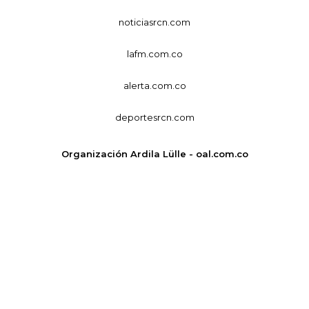
noticiasrcn.com
lafm.com.co
alerta.com.co
deportesrcn.com
Organización Ardila Lülle - oal.com.co