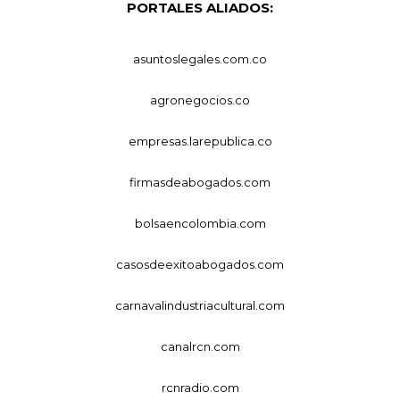
PORTALES ALIADOS:
asuntoslegales.com.co
agronegocios.co
empresas.larepublica.co
firmasdeabogados.com
bolsaencolombia.com
casosdeexitoabogados.com
carnavalindustriacultural.com
canalrcn.com
rcnradio.com