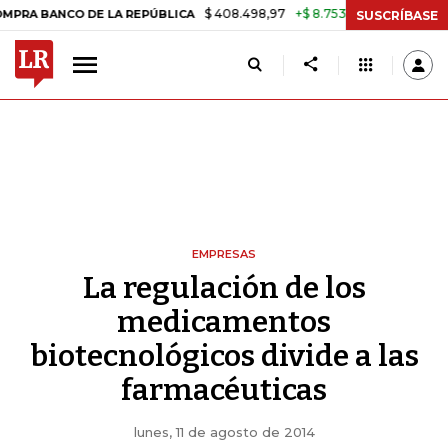
$ 408.498,97
+$ 8.753,81
+2,19%
O DE LA REPÚBLICA
TASA DE U
SUSCRÍBASE
EMPRESAS
La regulación de los
medicamentos
biotecnológicos divide a las
farmacéuticas
lunes, 11 de agosto de 2014