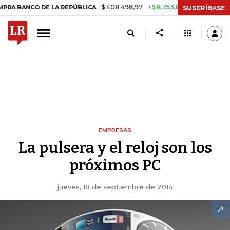
$ 408.498,97
+$ 8.753,81
+2,19%
CO DE LA REPÚBLICA
TASA DE U
SUSCRÍBASE
EMPRESAS
La pulsera y el reloj son los
próximos PC
jueves, 18 de septiembre de 2014