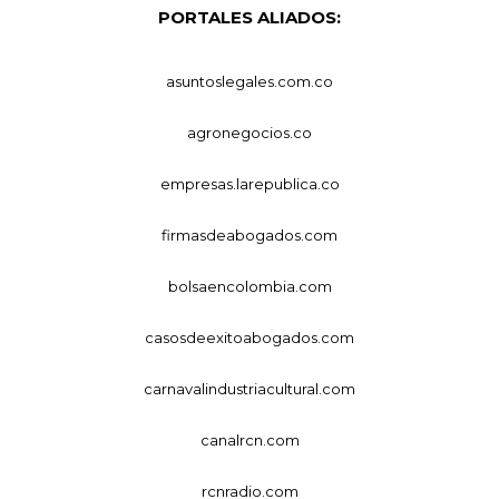
PORTALES ALIADOS:
asuntoslegales.com.co
agronegocios.co
empresas.larepublica.co
firmasdeabogados.com
bolsaencolombia.com
casosdeexitoabogados.com
carnavalindustriacultural.com
canalrcn.com
rcnradio.com