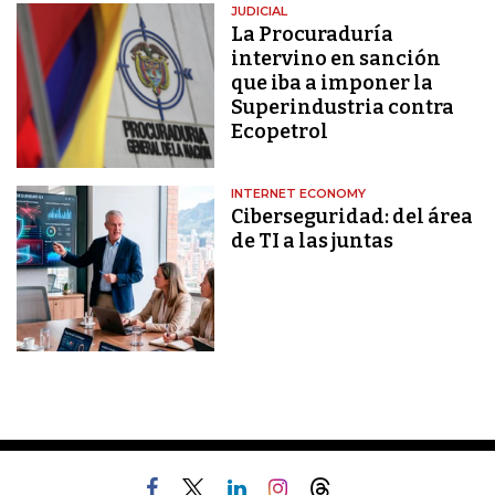
JUDICIAL
La Procuraduría
intervino en sanción
que iba a imponer la
Superindustria contra
Ecopetrol
INTERNET ECONOMY
Ciberseguridad: del área
de TI a las juntas