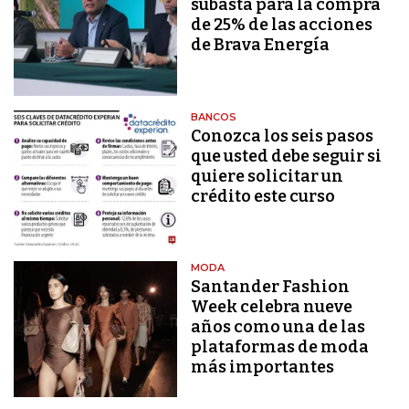
subasta para la compra
de 25% de las acciones
de Brava Energía
BANCOS
Conozca los seis pasos
que usted debe seguir si
quiere solicitar un
crédito este curso
MODA
Santander Fashion
Week celebra nueve
años como una de las
plataformas de moda
más importantes