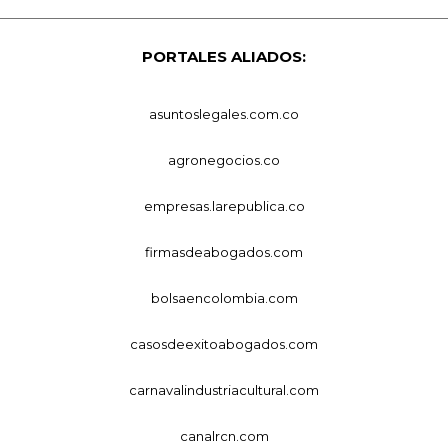
PORTALES ALIADOS:
asuntoslegales.com.co
agronegocios.co
empresas.larepublica.co
firmasdeabogados.com
bolsaencolombia.com
casosdeexitoabogados.com
carnavalindustriacultural.com
canalrcn.com