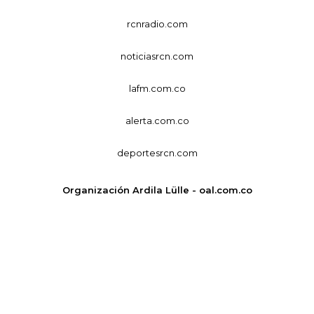
rcnradio.com
noticiasrcn.com
lafm.com.co
alerta.com.co
deportesrcn.com
Organización Ardila Lülle - oal.com.co