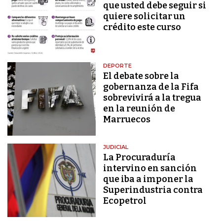
que usted debe seguir si
quiere solicitar un
crédito este curso
DEPORTE
El debate sobre la
gobernanza de la Fifa
sobrevivirá a la tregua
en la reunión de
Marruecos
JUDICIAL
La Procuraduría
intervino en sanción
que iba a imponer la
Superindustria contra
Ecopetrol