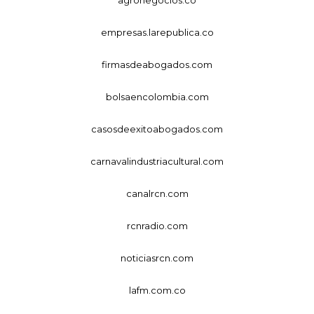
empresas.larepublica.co
firmasdeabogados.com
bolsaencolombia.com
casosdeexitoabogados.com
carnavalindustriacultural.com
canalrcn.com
rcnradio.com
noticiasrcn.com
lafm.com.co