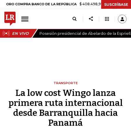
$ 408.498,97
+$ 8.753,81
+2,19%
COMPRA BANCO DE LA REPÚBLICA
SUSCRÍBASE
EN VIVO
Posesión presidencial de Abelardo de la Espriell
TRANSPORTE
La low cost Wingo lanza
primera ruta internacional
desde Barranquilla hacia
Panamá