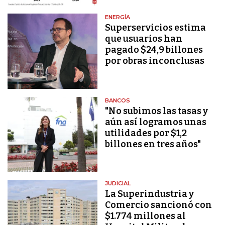
ENERGÍA
Superservicios estima
que usuarios han
pagado $24,9 billones
por obras inconclusas
BANCOS
"No subimos las tasas y
aún así logramos unas
utilidades por $1,2
billones en tres años"
JUDICIAL
La Superindustria y
Comercio sancionó con
$1.774 millones al