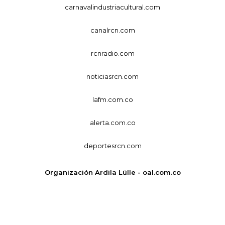
carnavalindustriacultural.com
canalrcn.com
rcnradio.com
noticiasrcn.com
lafm.com.co
alerta.com.co
deportesrcn.com
Organización Ardila Lülle - oal.com.co