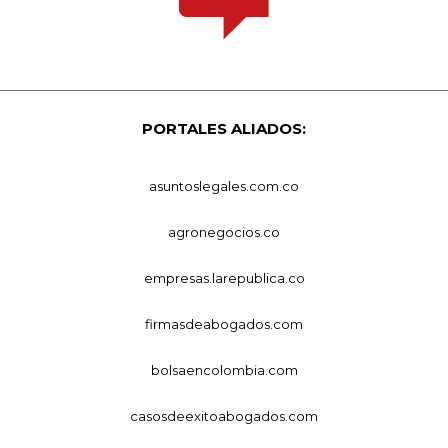
PORTALES ALIADOS:
asuntoslegales.com.co
agronegocios.co
empresas.larepublica.co
firmasdeabogados.com
bolsaencolombia.com
casosdeexitoabogados.com