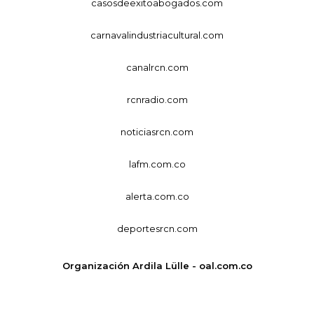
casosdeexitoabogados.com
carnavalindustriacultural.com
canalrcn.com
rcnradio.com
noticiasrcn.com
lafm.com.co
alerta.com.co
deportesrcn.com
Organización Ardila Lülle - oal.com.co