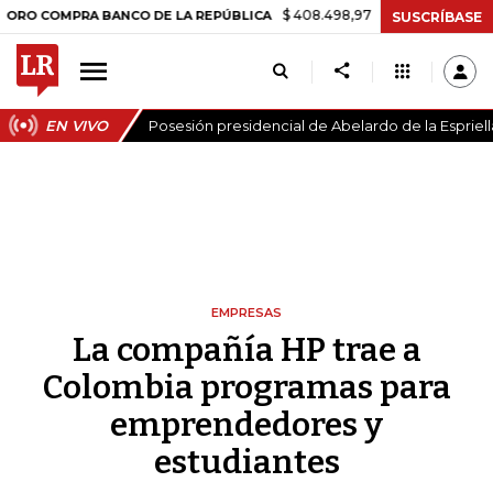
$ 408.498,97
+$ 8.753,81
+2,19%
MPRA BANCO DE LA REPÚBLICA
T
SUSCRÍBASE
EN VIVO
Posesión presidencial de Abelardo de la Espriell
EMPRESAS
La compañía HP trae a
Colombia programas para
emprendedores y
estudiantes