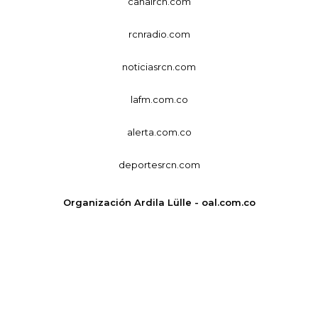
canalrcn.com
rcnradio.com
noticiasrcn.com
lafm.com.co
alerta.com.co
deportesrcn.com
Organización Ardila Lülle - oal.com.co