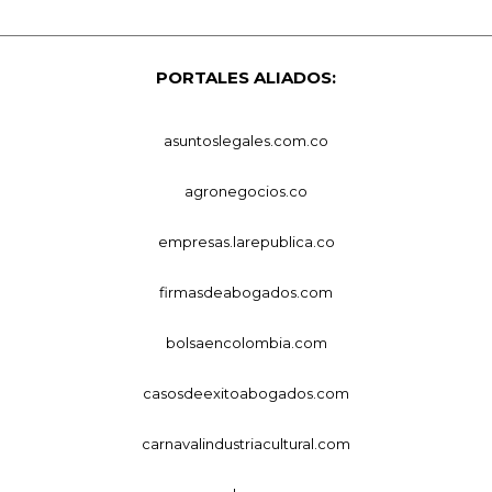
PORTALES ALIADOS:
asuntoslegales.com.co
agronegocios.co
empresas.larepublica.co
firmasdeabogados.com
bolsaencolombia.com
casosdeexitoabogados.com
carnavalindustriacultural.com