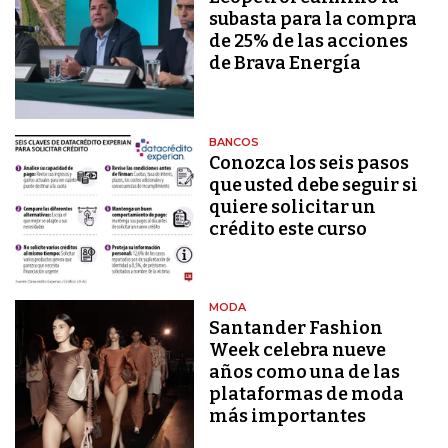
subasta para la compra
de 25% de las acciones
de Brava Energía
BANCOS
Conozca los seis pasos
que usted debe seguir si
quiere solicitar un
crédito este curso
MODA
Santander Fashion
Week celebra nueve
años como una de las
plataformas de moda
más importantes