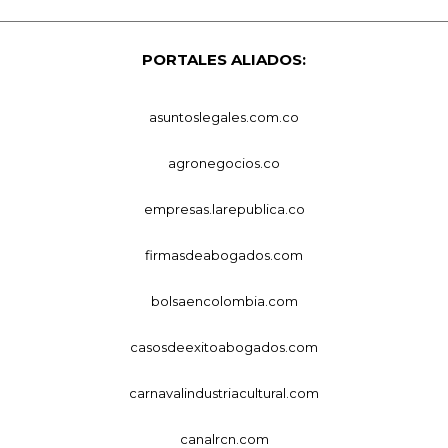
PORTALES ALIADOS:
asuntoslegales.com.co
agronegocios.co
empresas.larepublica.co
firmasdeabogados.com
bolsaencolombia.com
casosdeexitoabogados.com
carnavalindustriacultural.com
canalrcn.com