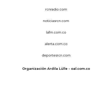
rcnradio.com
noticiasrcn.com
lafm.com.co
alerta.com.co
deportesrcn.com
Organización Ardila Lülle - oal.com.co