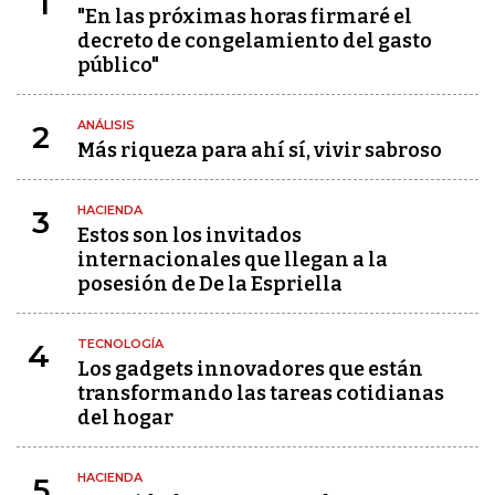
1
"En las próximas horas firmaré el
decreto de congelamiento del gasto
público"
ANÁLISIS
2
Más riqueza para ahí sí, vivir sabroso
HACIENDA
3
Estos son los invitados
internacionales que llegan a la
posesión de De la Espriella
TECNOLOGÍA
4
Los gadgets innovadores que están
transformando las tareas cotidianas
del hogar
HACIENDA
5