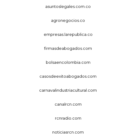
asuntoslegales.com.co
agronegocios.co
empresas.larepublica.co
firmasdeabogados.com
bolsaencolombia.com
casosdeexitoabogados.com
carnavalindustriacultural.com
canalrcn.com
rcnradio.com
noticiasrcn.com