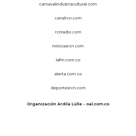
carnavalindustriacultural.com
canalrcn.com
rcnradio.com
noticiasrcn.com
lafm.com.co
alerta.com.co
deportesrcn.com
Organización Ardila Lülle - oal.com.co