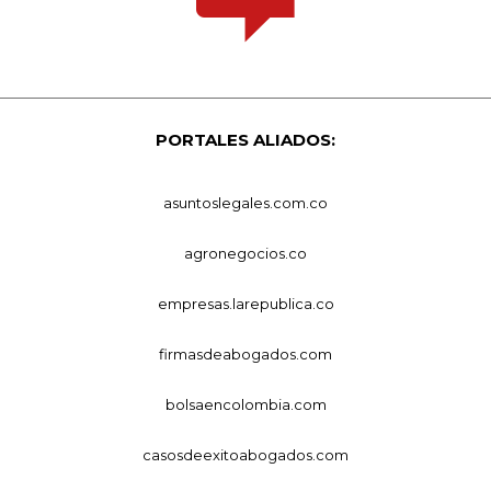
PORTALES ALIADOS:
asuntoslegales.com.co
agronegocios.co
empresas.larepublica.co
firmasdeabogados.com
bolsaencolombia.com
casosdeexitoabogados.com