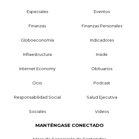
Especiales
Eventos
Finanzas
Finanzas Personales
Globoeconomía
Indicadores
Infraestructura
Inside
Internet Economy
Obituarios
Ocio
Podcast
Responsabilidad Social
Salud Ejecutiva
Sociales
Videos
MANTÉNGASE CONECTADO
Mesa de Generación de Contenidos