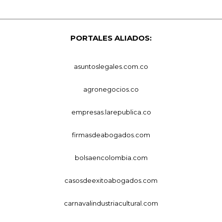
PORTALES ALIADOS:
asuntoslegales.com.co
agronegocios.co
empresas.larepublica.co
firmasdeabogados.com
bolsaencolombia.com
casosdeexitoabogados.com
carnavalindustriacultural.com