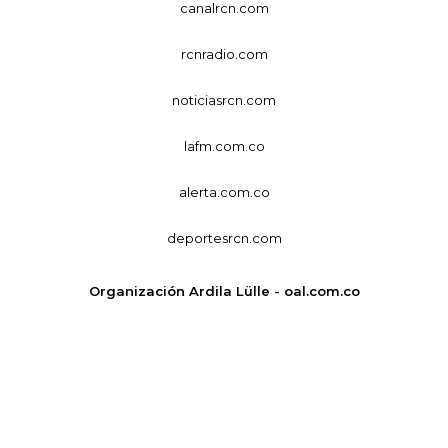
canalrcn.com
rcnradio.com
noticiasrcn.com
lafm.com.co
alerta.com.co
deportesrcn.com
Organización Ardila Lülle - oal.com.co