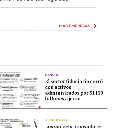
MÁS EMPRESAS
BANCOS
El sector fiduciario cerró
con activos
administrados por $1.169
billones a junio
TECNOLOGÍA
Los gadgets innovadores