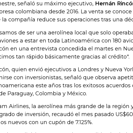
mestre, señaló su máximo ejecutivo,
Hernán Rincó
resa colombiana desde 2016. La venta se conoc
 la compañía reduce sus operaciones tras una dé
samos de ser una aerolínea local que solo opera
aviones a estar en toda Latinoamérica con 180 av
cón en una entrevista concedida el martes en Nue
cimos tan rápido básicamente gracias al crédito".
cón, quien envió ejecutivos a Londres y Nueva Yo
nirse con inversionistas, señaló que observa apet
inoamericana este años tras los exitosos acuerdo
 de Paraguay, Colombia y México.
am Airlines, la aerolínea más grande de la región y
 grado de inversión, recaudó el mes pasado US$60
os nuevos con un cupón de 7.125%.