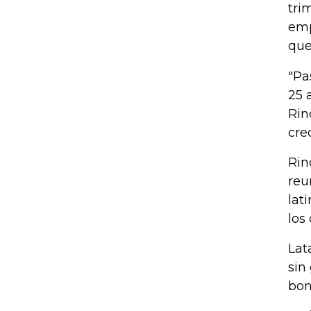
tri
emp
que
"Pa
25 
Rin
cre
Rin
reu
lat
los
Lat
sin
bon