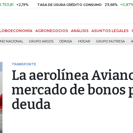
+2,19%
29,66%
+0,87%
+3,0
TASA DE USURA CRÉDITO CONSUMO
LOBOECONOMÍA
AGRONEGOCIOS
ANÁLISIS
ASUNTOS LEGALES
RNO NACIONAL
GRUPO ARGOS
ODINSA
HOGAR
GRUPO NUTRESA
A
TRANSPORTE
La aerolínea Avianc
mercado de bonos p
deuda