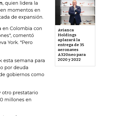
n
, quien lidera la
e en momentos en
cada de expansión.
ba en Colombia con
Avianca
iones", comentó
Holdings
aplazará la
va York. "Pero
entrega de 35
aeronaves
A320neo para
2020 y 2022
rk esta semana para
ito por deuda
s de gobiernos como
 otro prestatario
0 millones en