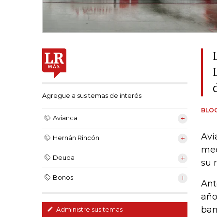
Agregue a sus temas de interés
BLO
Avianca
Avi
Hernán Rincón
med
Deuda
su 
Bonos
Ant
año
ban
Administre sus temas