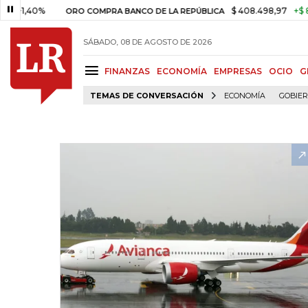
40%
$ 408.498,97
+$ 8.753,81
ORO COMPRA BANCO DE LA REPÚBLICA
SÁBADO, 08 DE AGOSTO DE 2026
FINANZAS
ECONOMÍA
EMPRESAS
OCIO
G
TEMAS DE CONVERSACIÓN
ECONOMÍA
GOBIE