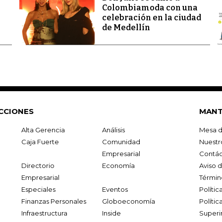
Colombiamoda con una
celebración en la ciudad
de Medellín
CCIONES
MANT
Alta Gerencia
Análisis
Mesa d
Caja Fuerte
Comunidad
Nuestr
Empresarial
Contác
Directorio
Economía
Aviso 
Empresarial
Términ
Especiales
Eventos
Políti
Finanzas Personales
Globoeconomía
Polític
Infraestructura
Inside
Superi