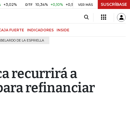
SUSCRÍBASE
2%
10,34%
+0,10%
+0,98%
$ 416,96
+$ 0,05
+0,01%
DTF
UVR
VER MÁS
CAJA FUERTE
INDICADORES
INSIDE
BELARDO DE LA ESPRIELLA
a recurrirá a
ara refinanciar