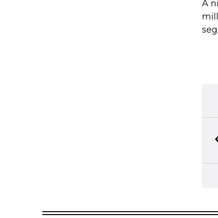
A n
mil
seg