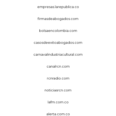
empresas.larepublica.co
firmasdeabogados.com
bolsaencolombia.com
casosdeexitoabogados.com
carnavalindustriacultural.com
canalrcn.com
rcnradio.com
noticiasrcn.com
lafm.com.co
alerta.com.co