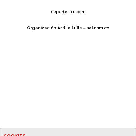
deportesrcn.com
Organización Ardila Lülle - oal.com.co
COOKIES