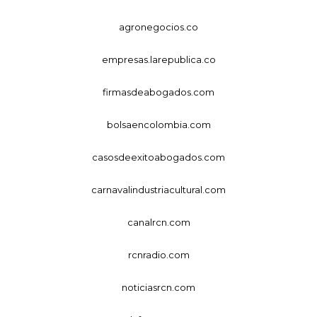
agronegocios.co
empresas.larepublica.co
firmasdeabogados.com
bolsaencolombia.com
casosdeexitoabogados.com
carnavalindustriacultural.com
canalrcn.com
rcnradio.com
noticiasrcn.com