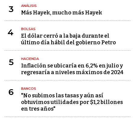
ANÁLISIS
3
Más Hayek, mucho más Hayek
BOLSAS
4
El dólar cerró a la baja durante el
último día hábil del gobierno Petro
HACIENDA
5
Inflación se ubicaría en 6,2% en julio y
regresaría a niveles máximos de 2024
BANCOS
6
"No subimos las tasas y aún así
obtuvimos utilidades por $1,2 billones
en tres años"