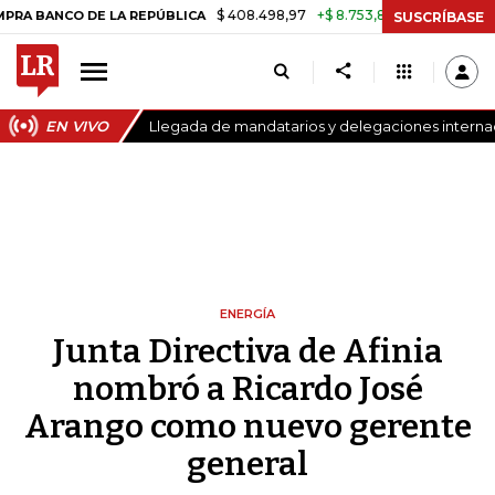
$ 408.498,97
+$ 8.753,81
+2,19%
CO DE LA REPÚBLICA
TASA DE 
SUSCRÍBASE
EN VIVO
Llegada de mandatarios y delegaciones internaci
ENERGÍA
Junta Directiva de Afinia
nombró a Ricardo José
Arango como nuevo gerente
general