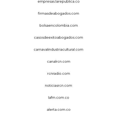
empresas.larepublica.co
firmasdeabogados.com
bolsaencolombia.com
casosdeexitoabogados.com
carnavalindustriacultural.com
canalrcn.com
rcnradio.com
noticiasrcn.com
lafm.com.co
alerta.com.co