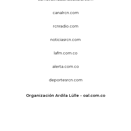
canalrcn.com
rcnradio.com
noticiasrcn.com
lafm.com.co
alerta.com.co
deportesrcn.com
Organización Ardila Lülle - oal.com.co