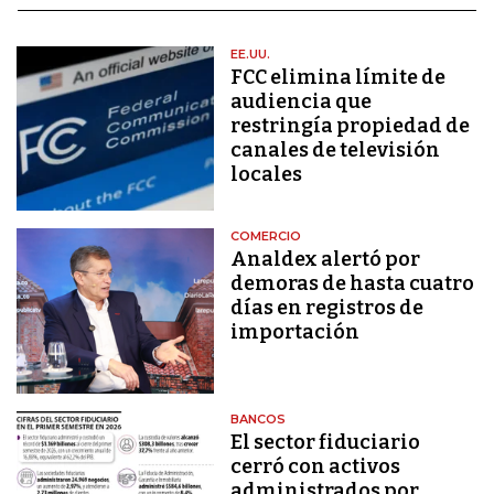
EE.UU.
FCC elimina límite de
audiencia que
restringía propiedad de
canales de televisión
locales
COMERCIO
Analdex alertó por
demoras de hasta cuatro
días en registros de
importación
BANCOS
El sector fiduciario
cerró con activos
administrados por