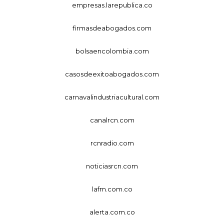
empresas.larepublica.co
firmasdeabogados.com
bolsaencolombia.com
casosdeexitoabogados.com
carnavalindustriacultural.com
canalrcn.com
rcnradio.com
noticiasrcn.com
lafm.com.co
alerta.com.co