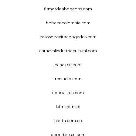
firmasdeabogados.com
bolsaencolombia.com
casosdeexitoabogados.com
carnavalindustriacultural.com
canalrcn.com
rcnradio.com
noticiasrcn.com
lafm.com.co
alerta.com.co
deportesrcn.com