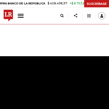
$ 408.498,97
+$ 8.753,81
+2,19%
 DE LA REPÚBLICA
TASA DE US
SUSCRÍBASE