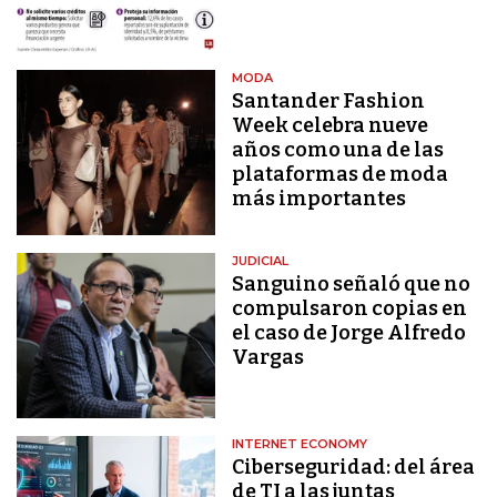
MODA
Santander Fashion
Week celebra nueve
años como una de las
plataformas de moda
más importantes
JUDICIAL
Sanguino señaló que no
compulsaron copias en
el caso de Jorge Alfredo
Vargas
INTERNET ECONOMY
Ciberseguridad: del área
de TI a las juntas