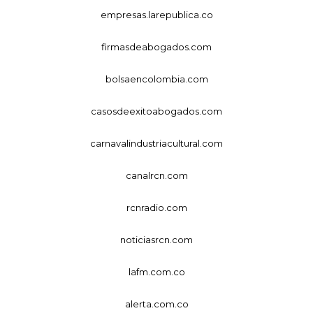
empresas.larepublica.co
firmasdeabogados.com
bolsaencolombia.com
casosdeexitoabogados.com
carnavalindustriacultural.com
canalrcn.com
rcnradio.com
noticiasrcn.com
lafm.com.co
alerta.com.co