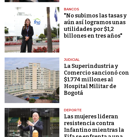
BANCOS
"No subimos las tasas y
aún así logramos unas
utilidades por $1,2
billones en tres años"
JUDICIAL
La Superindustria y
Comercio sancionó con
$1.774 millones al
Hospital Militar de
Bogotá
DEPORTE
Las mujeres lideran
resistencia contra
Infantino mientras la
Fifa se enfrenta a una