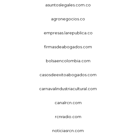
asuntoslegales.com.co
agronegocios.co
empresas.larepublica.co
firmasdeabogados.com
bolsaencolombia.com
casosdeexitoabogados.com
carnavalindustriacultural.com
canalrcn.com
rcnradio.com
noticiasrcn.com