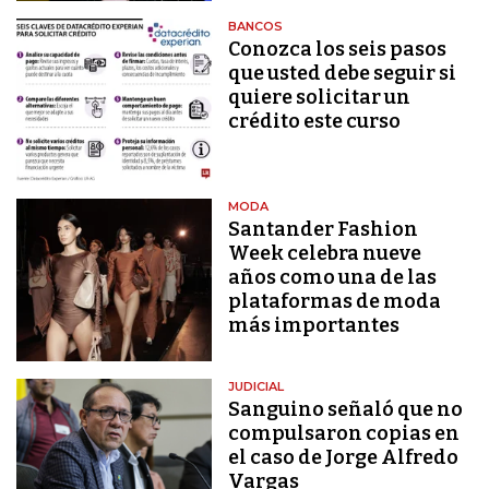
BANCOS
Conozca los seis pasos
que usted debe seguir si
quiere solicitar un
crédito este curso
MODA
Santander Fashion
Week celebra nueve
años como una de las
plataformas de moda
más importantes
JUDICIAL
Sanguino señaló que no
compulsaron copias en
el caso de Jorge Alfredo
Vargas