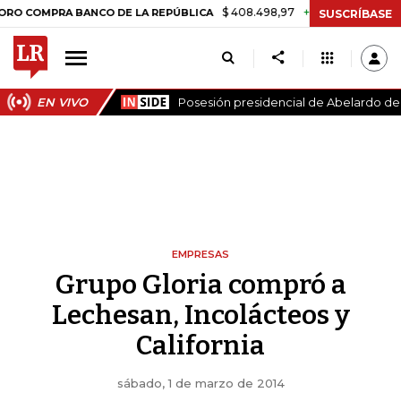
$ 408.498,97
+$ 8.753,81
+2,19%
MPRA BANCO DE LA REPÚBLICA
SUSCRÍBASE
EN VIVO
Posesión presidencial de Abelardo de l
EMPRESAS
Grupo Gloria compró a
Lechesan, Incolácteos y
California
sábado, 1 de marzo de 2014