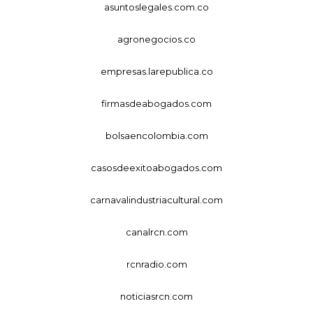
asuntoslegales.com.co
agronegocios.co
empresas.larepublica.co
firmasdeabogados.com
bolsaencolombia.com
casosdeexitoabogados.com
carnavalindustriacultural.com
canalrcn.com
rcnradio.com
noticiasrcn.com