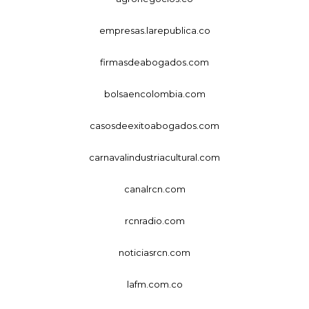
empresas.larepublica.co
firmasdeabogados.com
bolsaencolombia.com
casosdeexitoabogados.com
carnavalindustriacultural.com
canalrcn.com
rcnradio.com
noticiasrcn.com
lafm.com.co