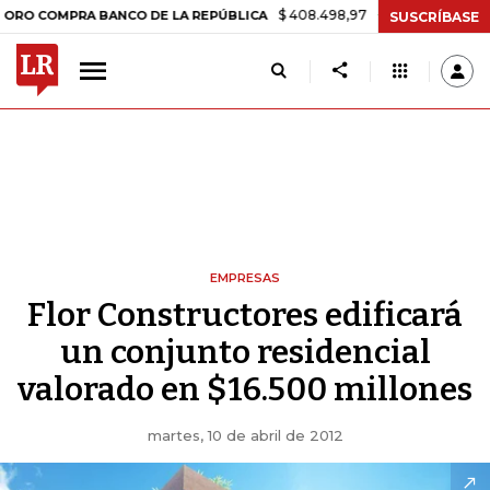
$ 408.498,97
+$ 8.753,81
+2,19%
MPRA BANCO DE LA REPÚBLICA
T
SUSCRÍBASE
EMPRESAS
Flor Constructores edificará
un conjunto residencial
valorado en $16.500 millones
martes, 10 de abril de 2012