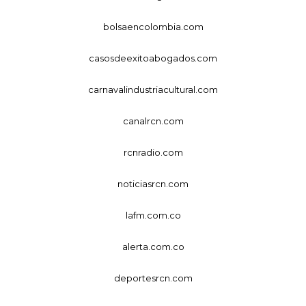
bolsaencolombia.com
casosdeexitoabogados.com
carnavalindustriacultural.com
canalrcn.com
rcnradio.com
noticiasrcn.com
lafm.com.co
alerta.com.co
deportesrcn.com