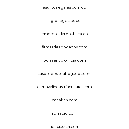
asuntoslegales.com.co
agronegocios.co
empresas.larepublica.co
firmasdeabogados.com
bolsaencolombia.com
casosdeexitoabogados.com
carnavalindustriacultural.com
canalrcn.com
rcnradio.com
noticiasrcn.com