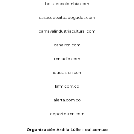
bolsaencolombia.com
casosdeexitoabogados.com
carnavalindustriacultural.com
canalrcn.com
rcnradio.com
noticiasrcn.com
lafm.com.co
alerta.com.co
deportesrcn.com
Organización Ardila Lülle - oal.com.co