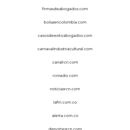
firmasdeabogados.com
bolsaencolombia.com
casosdeexitoabogados.com
carnavalindustriacultural.com
canalrcn.com
rcnradio.com
noticiasrcn.com
lafm.com.co
alerta.com.co
deportesrcn.com