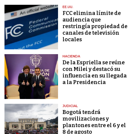
EE.UU.
FCC elimina límite de
audiencia que
restringía propiedad de
canales de televisión
locales
HACIENDA
De la Espriella se reúne
con Milei y destacó su
influencia en su llegada
a la Presidencia
JUDICIAL
Bogotá tendrá
movilizaciones y
plantones entre el 6 y el
8 de agosto