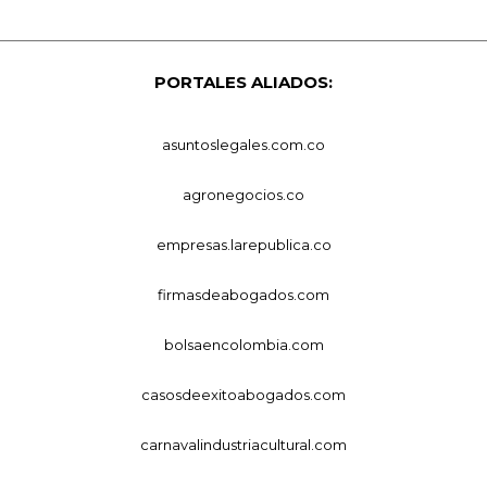
PORTALES ALIADOS:
asuntoslegales.com.co
agronegocios.co
empresas.larepublica.co
firmasdeabogados.com
bolsaencolombia.com
casosdeexitoabogados.com
carnavalindustriacultural.com