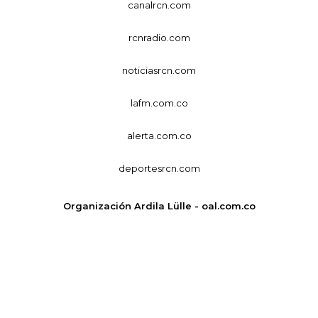
canalrcn.com
rcnradio.com
noticiasrcn.com
lafm.com.co
alerta.com.co
deportesrcn.com
Organización Ardila Lülle - oal.com.co