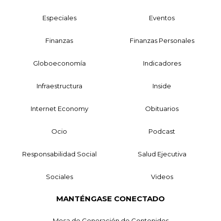
Especiales
Eventos
Finanzas
Finanzas Personales
Globoeconomía
Indicadores
Infraestructura
Inside
Internet Economy
Obituarios
Ocio
Podcast
Responsabilidad Social
Salud Ejecutiva
Sociales
Videos
MANTÉNGASE CONECTADO
Mesa de Generación de Contenidos