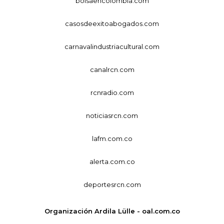
bolsaencolombia.com
casosdeexitoabogados.com
carnavalindustriacultural.com
canalrcn.com
rcnradio.com
noticiasrcn.com
lafm.com.co
alerta.com.co
deportesrcn.com
Organización Ardila Lülle - oal.com.co