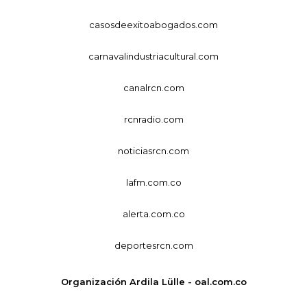
casosdeexitoabogados.com
carnavalindustriacultural.com
canalrcn.com
rcnradio.com
noticiasrcn.com
lafm.com.co
alerta.com.co
deportesrcn.com
Organización Ardila Lülle - oal.com.co