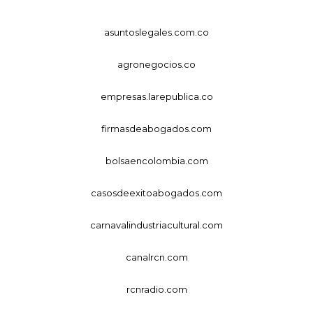
asuntoslegales.com.co
agronegocios.co
empresas.larepublica.co
firmasdeabogados.com
bolsaencolombia.com
casosdeexitoabogados.com
carnavalindustriacultural.com
canalrcn.com
rcnradio.com