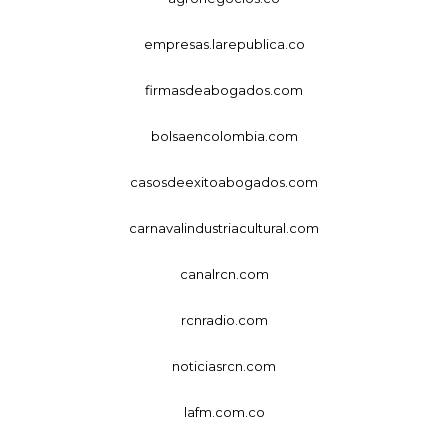
empresas.larepublica.co
firmasdeabogados.com
bolsaencolombia.com
casosdeexitoabogados.com
carnavalindustriacultural.com
canalrcn.com
rcnradio.com
noticiasrcn.com
lafm.com.co