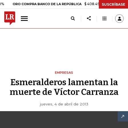
$ 408.498,97
+$ 8.753,81
+2,1
ORO COMPRA BANCO DE LA REPÚBLICA
SUSCRÍBASE
EMPRESAS
Esmeralderos lamentan la
muerte de Víctor Carranza
jueves, 4 de abril de 2013