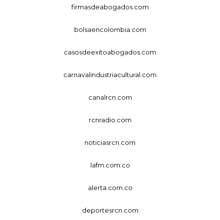
firmasdeabogados.com
bolsaencolombia.com
casosdeexitoabogados.com
carnavalindustriacultural.com
canalrcn.com
rcnradio.com
noticiasrcn.com
lafm.com.co
alerta.com.co
deportesrcn.com