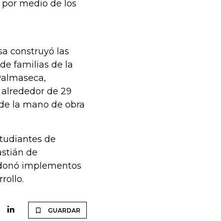
 por medio de los
sa construyó las
de familias de la
Palmaseca,
 alrededor de 29
 de la mano de obra
tudiantes de
astián de
y donó implementos
rollo.
GUARDAR