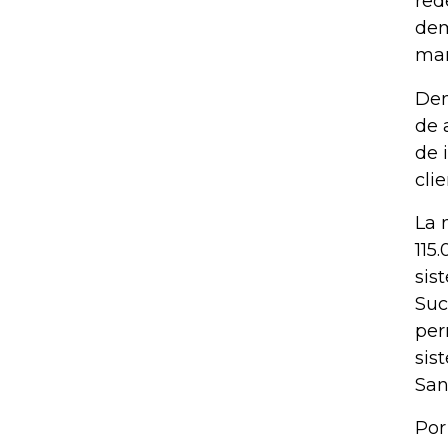
red
dem
man
Den
de 
de 
clie
La 
115
sis
Suc
per
sis
San
Por