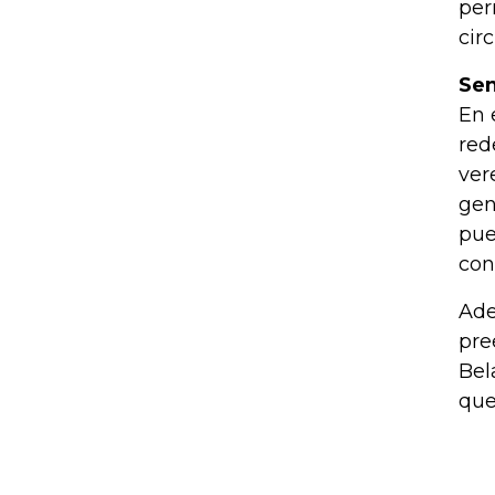
per
cir
Sen
En 
red
ver
gen
pue
con
Ade
pre
Bel
que