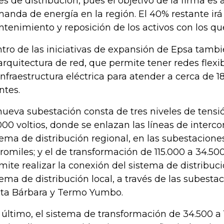
es de distribución, pues el objetivo de la firma es
anda de energía en la región. El 40% restante irá
tenimiento y reposición de los activos con los qu
tro de las iniciativas de expansión de Epsa tambi
arquitectura de red, que permite tener redes flexib
infraestructura eléctrica para atender a cerca de 
ntes.
nueva subestación consta de tres niveles de tensió
.000 voltios, donde se enlazan las líneas de interc
tema de distribución regional, en las subestacion
romiles; y el de transformación de 115.000 a 34.500
mite realizar la conexión del sistema de distribuci
tema de distribución local, a través de las subesta
ta Bárbara y Termo Yumbo.
 último, el sistema de transformación de 34.500 a 