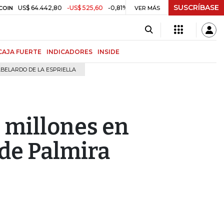
SUSCRÍBASE
$ 64.442,80
-US$ 525,60
-0,81%
$ 3.157,43
-$ 21,97
-0,69%
TRM
VER MÁS
CAJA FUERTE
INDICADORES
INSIDE
BELARDO DE LA ESPRIELLA
9 millones en
de Palmira