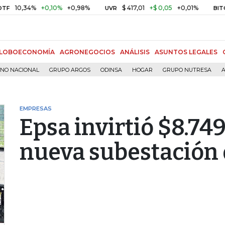
34%
+0,10%
+0,98%
$ 417,01
+$ 0,05
+0,01%
US
UVR
BITCOIN
LOBOECONOMÍA
AGRONEGOCIOS
ANÁLISIS
ASUNTOS LEGALES
RNO NACIONAL
GRUPO ARGOS
ODINSA
HOGAR
GRUPO NUTRESA
A
EMPRESAS
Epsa invirtió $8.74
nueva subestación 