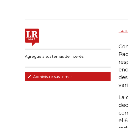
TATI
Con
Pac
Agregue a sus temas de interés
res
enc
des
Administre sus temas
var
La 
dec
com
el 