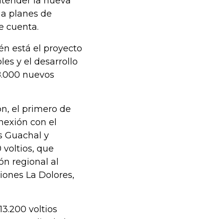
 atender la nueva
 a planes de
e cuenta.
én está el proyecto
les y el desarrollo
18.000 nuevos
n, el primero de
onexión con el
es Guachal y
 voltios, que
ón regional al
ciones La Dolores,
13.200 voltios