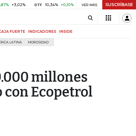
SUSCRÍBASE
+3,02%
10,34%
+0,10%
+0,98%
$ 416,86
+$ 0,05
+0
DTF
VER MÁS
UVR
CAJA FUERTE
INDICADORES
INSIDE
RICA LATINA
MOROSIDAD
.000 millones
o con Ecopetrol