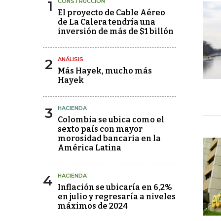
1
CONSTRUCCIÓN
El proyecto de Cable Aéreo
de La Calera tendría una
inversión de más de $1 billón
2
ANÁLISIS
Más Hayek, mucho más
Hayek
3
HACIENDA
Colombia se ubica como el
sexto país con mayor
morosidad bancaria en la
América Latina
4
HACIENDA
Inflación se ubicaría en 6,2%
en julio y regresaría a niveles
máximos de 2024