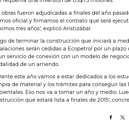
l requerirá una inversión de US$75 millones.
s obras fueron adjudicadas a finales del año pasado
imos oficial y firmamos el contrato que será ejecu
ximos tres años', explicó Aristizábal.
go de terminar la construcción que iniciará a med
talaciones serán cedidas a Ecopetrol por un plazo 
un servicio de conexión con un modelo de negocio
alidad de un arriendo.
rante este año vamos a estar dedicados a los estudi
pra de material y los trámites para conseguir las 
ientales. Eso nos va a tomar un año y medio. Lue
strucción que estará lista a finales de 2015', concre