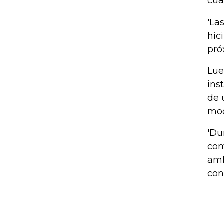
cua
'La
hic
pró
Lue
ins
de 
mod
'Du
com
amb
con