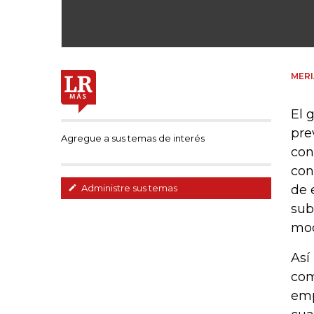
MER
El 
pre
Agregue a sus temas de interés
con
con
de 
Administre sus temas
sub
mod
Así
com
emp