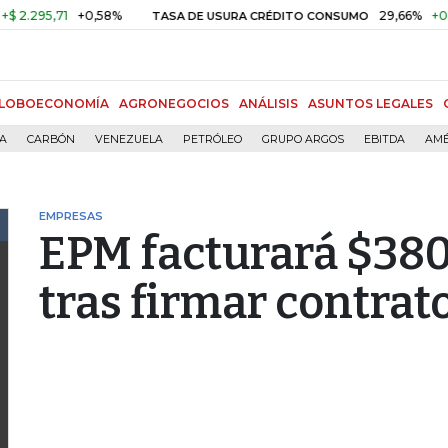
5,71
+0,58%
29,66%
+0,87%
TASA DE USURA CRÉDITO CONSUMO
LOBOECONOMÍA
AGRONEGOCIOS
ANÁLISIS
ASUNTOS LEGALES
ÍA
CARBÓN
VENEZUELA
PETRÓLEO
GRUPO ARGOS
EBITDA
AMÉ
EMPRESAS
EPM facturará $380
tras firmar contrat