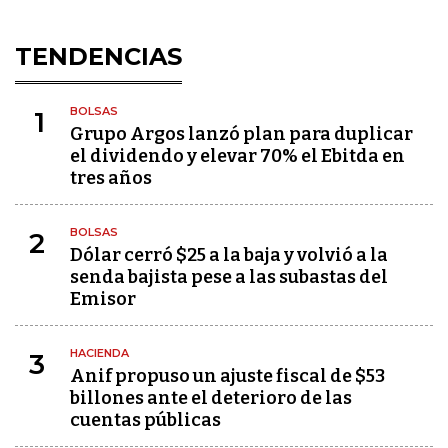
TENDENCIAS
BOLSAS
1
Grupo Argos lanzó plan para duplicar
el dividendo y elevar 70% el Ebitda en
tres años
BOLSAS
2
Dólar cerró $25 a la baja y volvió a la
senda bajista pese a las subastas del
Emisor
HACIENDA
3
Anif propuso un ajuste fiscal de $53
billones ante el deterioro de las
cuentas públicas