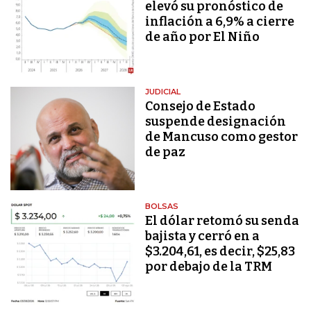
elevó su pronóstico de
inflación a 6,9% a cierre
de año por El Niño
JUDICIAL
Consejo de Estado
suspende designación
de Mancuso como gestor
de paz
BOLSAS
El dólar retomó su senda
bajista y cerró en a
$3.204,61, es decir, $25,83
por debajo de la TRM