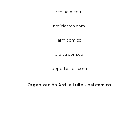
rcnradio.com
noticiasrcn.com
lafm.com.co
alerta.com.co
deportesrcn.com
Organización Ardila Lülle - oal.com.co