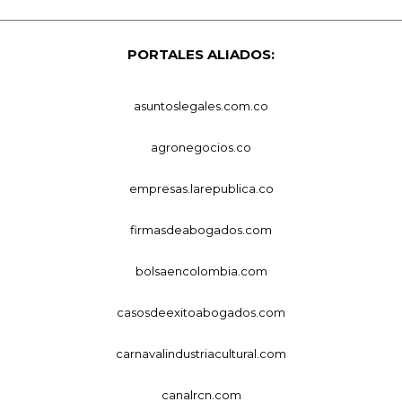
PORTALES ALIADOS:
asuntoslegales.com.co
agronegocios.co
empresas.larepublica.co
firmasdeabogados.com
bolsaencolombia.com
casosdeexitoabogados.com
carnavalindustriacultural.com
canalrcn.com