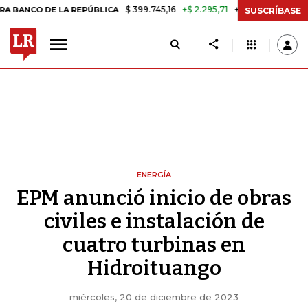
$ 399.745,16
+$ 2.295,71
+0,58%
 DE LA REPÚBLICA
TASA DE USU
SUSCRÍBASE
ENERGÍA
EPM anunció inicio de obras
civiles e instalación de
cuatro turbinas en
Hidroituango
miércoles, 20 de diciembre de 2023