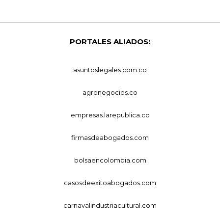
PORTALES ALIADOS:
asuntoslegales.com.co
agronegocios.co
empresas.larepublica.co
firmasdeabogados.com
bolsaencolombia.com
casosdeexitoabogados.com
carnavalindustriacultural.com