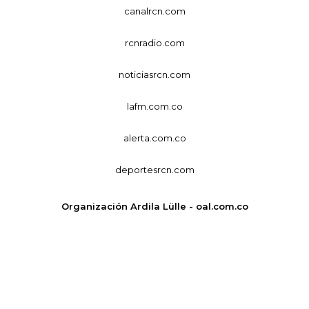
canalrcn.com
rcnradio.com
noticiasrcn.com
lafm.com.co
alerta.com.co
deportesrcn.com
Organización Ardila Lülle - oal.com.co