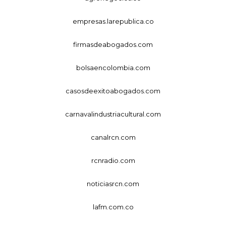
empresas.larepublica.co
firmasdeabogados.com
bolsaencolombia.com
casosdeexitoabogados.com
carnavalindustriacultural.com
canalrcn.com
rcnradio.com
noticiasrcn.com
lafm.com.co